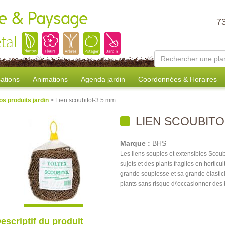
ure & Paysage
7
tal
sations
Animations
Agenda jardin
Coordonnées & Horaires
os produits jardin
> Lien scoubitol-3.5 mm
LIEN SCOUBITO
Marque :
BHS
Les liens souples et extensibles Scoub
sujets et des plants fragiles en hortic
grande souplesse et sa grande élastici
plants sans risque d\'occasionner des 
escriptif du produit