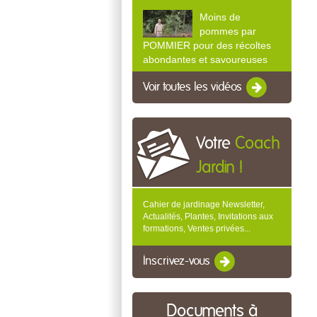
Moins de
pommes par
POMMIER pour des récoltes
abondantes et savoureuses
Voir toutes les vidéos
Votre
Coach
Jardin !
Cahier de jardinage Newsletter,
Actualités, Plantes, Invitations aux
formations, Ventes privées...
Inscrivez-vous
Documents à