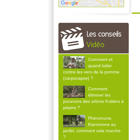
Les conseils
Vidéo
Comment et
quand lutter
contre les vers de la pomme
(carpocapse) ?
Comment
éliminer les
pucerons des arbres fruitiers à
pépins ?
Phéromone,
Kairomone au
jardin, comment cela marche
?