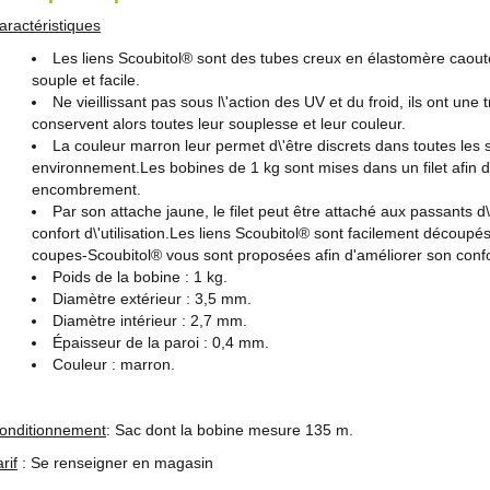
aractéristiques
Les liens Scoubitol® sont des tubes creux en élastomère caout
souple et facile.
Ne vieillissant pas sous l\'action des UV et du froid, ils ont un
conservent alors toutes leur souplesse et leur couleur.
La couleur marron leur permet d\'être discrets dans toutes les s
environnement.Les bobines de 1 kg sont mises dans un filet afin d
encombrement.
Par son attache jaune, le filet peut être attaché aux passants d\
confort d\'utilisation.Les liens Scoubitol® sont facilement décou
coupes-Scoubitol® vous sont proposées afin d'améliorer son confort
Poids de la bobine : 1 kg.
Diamètre extérieur : 3,5 mm.
Diamètre intérieur : 2,7 mm.
Épaisseur de la paroi : 0,4 mm.
Couleur : marron.
onditionnement
: Sac dont la bobine mesure 135 m.
rif
: Se renseigner en magasin