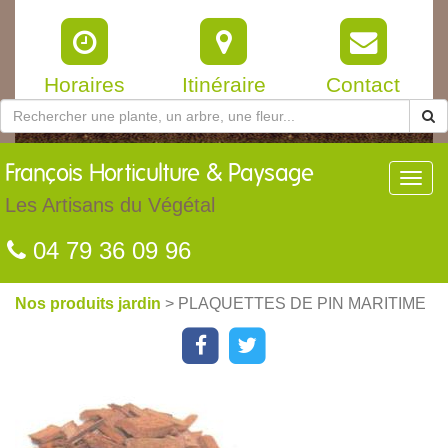
Horaires
Itinéraire
Contact
François
Horticulture & Paysage
Toggl
navig
Les Artisans du Végétal
04 79 36 09 96
Nos produits jardin
> PLAQUETTES DE PIN MARITIME