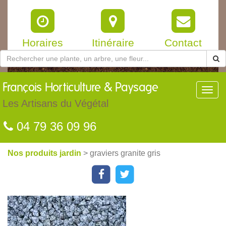
Horaires
Itinéraire
Contact
François
Horticulture & Paysage
Toggl
navig
Les Artisans du Végétal
04 79 36 09 96
Nos produits jardin
> graviers granite gris