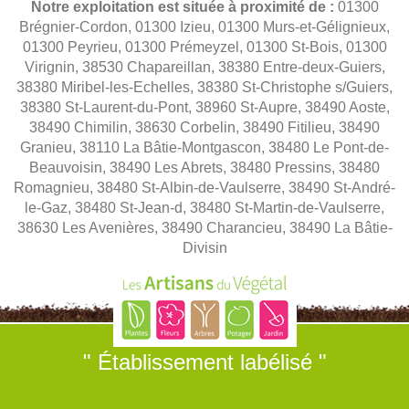
Notre exploitation est située à proximité de :
01300
Brégnier-Cordon, 01300 Izieu, 01300 Murs-et-Gélignieux,
01300 Peyrieu, 01300 Prémeyzel, 01300 St-Bois, 01300
Virignin, 38530 Chapareillan, 38380 Entre-deux-Guiers,
38380 Miribel-les-Echelles, 38380 St-Christophe s/Guiers,
38380 St-Laurent-du-Pont, 38960 St-Aupre, 38490 Aoste,
38490 Chimilin, 38630 Corbelin, 38490 Fitilieu, 38490
Granieu, 38110 La Bâtie-Montgascon, 38480 Le Pont-de-
Beauvoisin, 38490 Les Abrets, 38480 Pressins, 38480
Romagnieu, 38480 St-Albin-de-Vaulserre, 38490 St-André-
le-Gaz, 38480 St-Jean-d, 38480 St-Martin-de-Vaulserre,
38630 Les Avenières, 38490 Charancieu, 38490 La Bâtie-
Divisin
" Établissement labélisé "