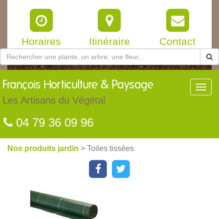
Horaires
Itinéraire
Contact
François
Horticulture & Paysage
Toggl
navig
Les Artisans du Végétal
04 79 36 09 96
Nos produits jardin
> Toiles tissées