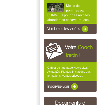
Moins de
pommes par
POMMIER pour des récoltes
abondantes et savoureuses
Voir toutes les vidéos
Votre
Coach
Jardin !
Cahier de jardinage Newsletter,
Actualités, Plantes, Invitations aux
formations, Ventes privées...
Inscrivez-vous
Documents à