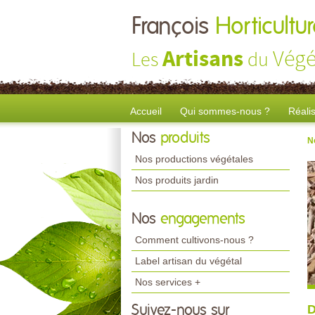
François
Horticult
Artisans
Végé
Les
du
Accueil
Qui sommes-nous ?
Réali
Nos
produits
N
Nos productions végétales
Nos produits jardin
Nos
engagements
Comment cultivons-nous ?
Label artisan du végétal
Nos services +
D
Suivez-nous sur