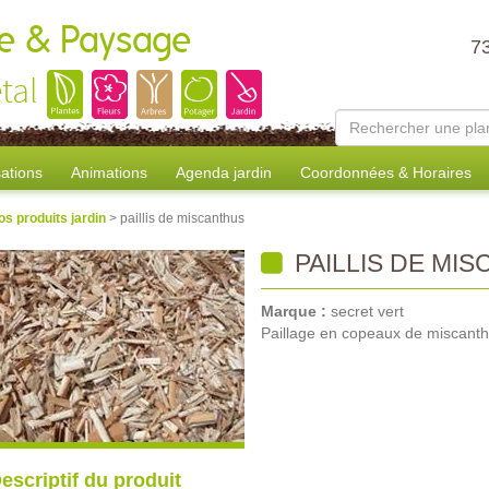
ure & Paysage
7
tal
sations
Animations
Agenda jardin
Coordonnées & Horaires
os produits jardin
> paillis de miscanthus
PAILLIS DE MI
Marque :
secret vert
Paillage en copeaux de miscant
escriptif du produit