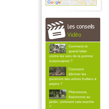
Les conseils
Vidéo
Comment et
quand lutter
contre les vers de la pomme
(carpocapse) ?
Comment
éliminer les
pucerons des arbres fruitiers à
pépins ?
Phéromone,
Kairomone au
jardin, comment cela marche
?