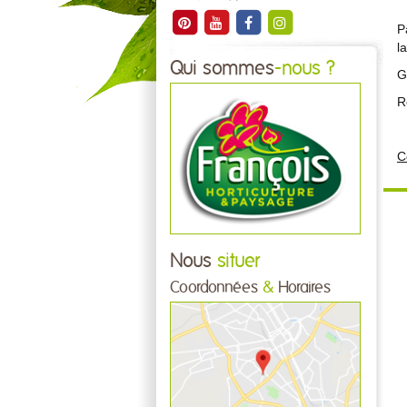
P
l
Qui sommes
-nous ?
G
R
C
Nous
situer
Coordonnées
&
Horaires