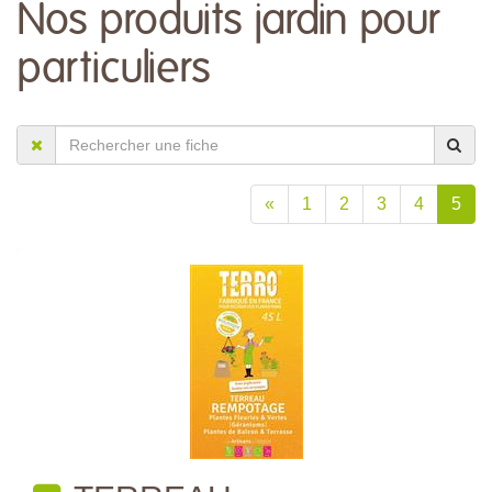
Nos produits jardin pour
particuliers
«
1
2
3
4
5