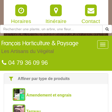
Horaires
Itinéraire
Contact
François
Horticulture & Paysage
Toggl
navig
Les Artisans du Végétal
04 79 36 09 96
Affiner par type de produits
Amendement et engrais
Terreau