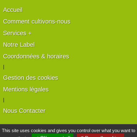
Accueil
Comment cultivons-nous
Services +
Notre Label
Coordonnées & horaires
|
Gestion des cookies
Mentions légales
|
Nous Contacter
Les artisans du végétal
This site uses cookies and gives you control over what you want to