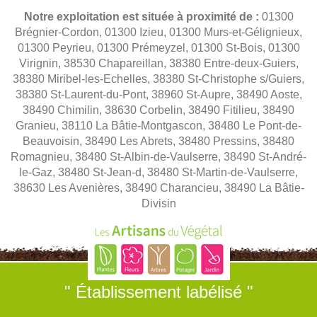
Notre exploitation est située à proximité de :
01300
Brégnier-Cordon, 01300 Izieu, 01300 Murs-et-Gélignieux,
01300 Peyrieu, 01300 Prémeyzel, 01300 St-Bois, 01300
Virignin, 38530 Chapareillan, 38380 Entre-deux-Guiers,
38380 Miribel-les-Echelles, 38380 St-Christophe s/Guiers,
38380 St-Laurent-du-Pont, 38960 St-Aupre, 38490 Aoste,
38490 Chimilin, 38630 Corbelin, 38490 Fitilieu, 38490
Granieu, 38110 La Bâtie-Montgascon, 38480 Le Pont-de-
Beauvoisin, 38490 Les Abrets, 38480 Pressins, 38480
Romagnieu, 38480 St-Albin-de-Vaulserre, 38490 St-André-
le-Gaz, 38480 St-Jean-d, 38480 St-Martin-de-Vaulserre,
38630 Les Avenières, 38490 Charancieu, 38490 La Bâtie-
Divisin
" Établissement labélisé "