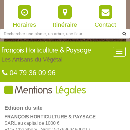
Horaires
Itinéraire
Contact
François
Horticulture & Paysage
Toggl
navig
Les Artisans du Végétal
04 79 36 09 96
Mentions
Légales
Edition du site
FRANÇOIS HORTICULTURE & PAYSAGE
SARL au capital de 1000 €
RCS Chambery - Siret : 50763634800017