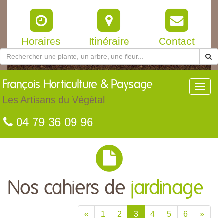
Horaires
Itinéraire
Contact
François
Horticulture & Paysage
Toggl
navig
Les Artisans du Végétal
04 79 36 09 96
Nos cahiers de
jardinage
«
1
2
3
4
5
6
»