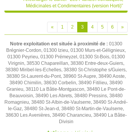
Médicinales et Condimentaires (version Horti)"
«
1
2
3
4
5
6
»
Notre exploitation est située à proximité de :
01300
Brégnier-Cordon, 01300 Izieu, 01300 Murs-et-Gélignieux,
01300 Peyrieu, 01300 Prémeyzel, 01300 St-Bois, 01300
Virignin, 38530 Chapareillan, 38380 Entre-deux-Guiers,
38380 Miribel-les-Echelles, 38380 St-Christophe s/Guiers,
38380 St-Laurent-du-Pont, 38960 St-Aupre, 38490 Aoste,
38490 Chimilin, 38630 Corbelin, 38490 Fitilieu, 38490
Granieu, 38110 La Bâtie-Montgascon, 38480 Le Pont-de-
Beauvoisin, 38490 Les Abrets, 38480 Pressins, 38480
Romagnieu, 38480 St-Albin-de-Vaulserre, 38490 St-André-
le-Gaz, 38480 St-Jean-d, 38480 St-Martin-de-Vaulserre,
38630 Les Avenières, 38490 Charancieu, 38490 La Bâtie-
Divisin