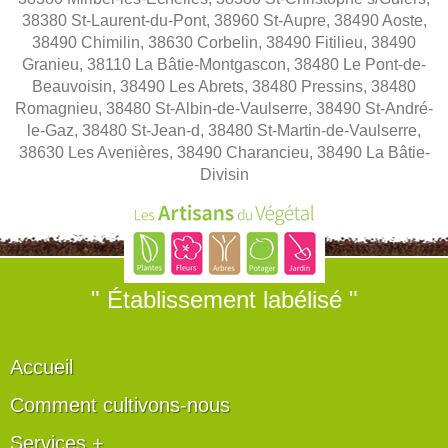
38380 St-Laurent-du-Pont, 38960 St-Aupre, 38490 Aoste,
38490 Chimilin, 38630 Corbelin, 38490 Fitilieu, 38490
Granieu, 38110 La Bâtie-Montgascon, 38480 Le Pont-de-
Beauvoisin, 38490 Les Abrets, 38480 Pressins, 38480
Romagnieu, 38480 St-Albin-de-Vaulserre, 38490 St-André-
le-Gaz, 38480 St-Jean-d, 38480 St-Martin-de-Vaulserre,
38630 Les Avenières, 38490 Charancieu, 38490 La Bâtie-
Divisin
" Établissement labélisé "
Accueil
Comment cultivons-nous
Services +