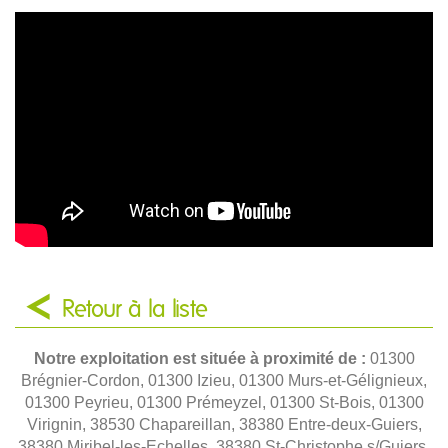
Retour à la liste
Notre exploitation est située à proximité de :
01300
Brégnier-Cordon, 01300 Izieu, 01300 Murs-et-Gélignieux,
01300 Peyrieu, 01300 Prémeyzel, 01300 St-Bois, 01300
Virignin, 38530 Chapareillan, 38380 Entre-deux-Guiers,
38380 Miribel-les-Echelles, 38380 St-Christophe s/Guiers,