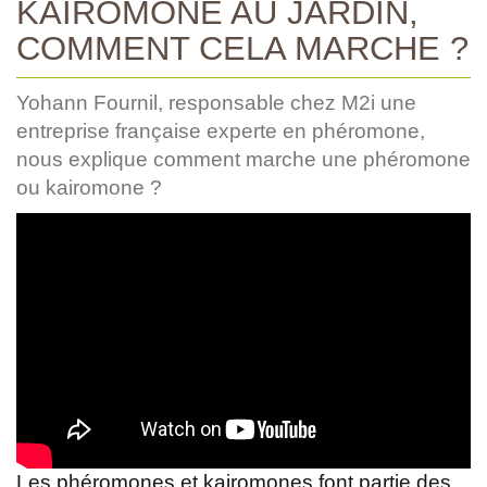
KAIROMONE AU JARDIN,
COMMENT CELA MARCHE ?
Yohann Fournil, responsable chez M2i une
entreprise française experte en phéromone,
nous explique comment marche une phéromone
ou kairomone ?
Les phéromones et kairomones font partie des