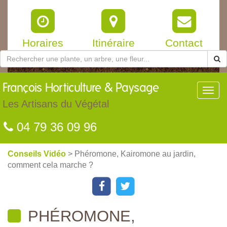
Horaires
Itinéraire
Contact
François
Horticulture & Paysage
Toggl
navig
Les Artisans du Végétal
04 79 36 09 96
Conseils Vidéo
> Phéromone, Kairomone au jardin,
comment cela marche ?
PHÉROMONE,