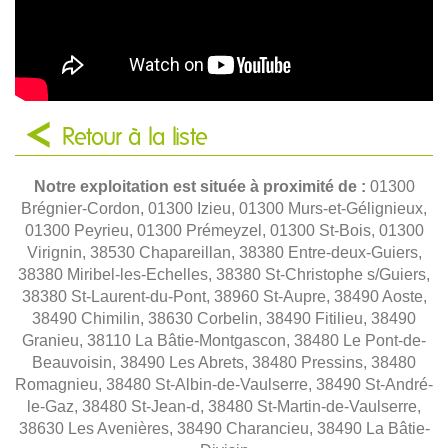
Retour à la liste
Notre exploitation est située à proximité de :
01300
Brégnier-Cordon, 01300 Izieu, 01300 Murs-et-Gélignieux,
01300 Peyrieu, 01300 Prémeyzel, 01300 St-Bois, 01300
Virignin, 38530 Chapareillan, 38380 Entre-deux-Guiers,
38380 Miribel-les-Echelles, 38380 St-Christophe s/Guiers,
38380 St-Laurent-du-Pont, 38960 St-Aupre, 38490 Aoste,
38490 Chimilin, 38630 Corbelin, 38490 Fitilieu, 38490
Granieu, 38110 La Bâtie-Montgascon, 38480 Le Pont-de-
Beauvoisin, 38490 Les Abrets, 38480 Pressins, 38480
Romagnieu, 38480 St-Albin-de-Vaulserre, 38490 St-André-
le-Gaz, 38480 St-Jean-d, 38480 St-Martin-de-Vaulserre,
38630 Les Avenières, 38490 Charancieu, 38490 La Bâtie-