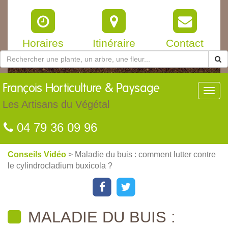
Horaires
Itinéraire
Contact
François
Horticulture & Paysage
Toggl
navig
Les Artisans du Végétal
04 79 36 09 96
Conseils Vidéo
> Maladie du buis : comment lutter contre
le cylindrocladium buxicola ?
MALADIE DU BUIS :