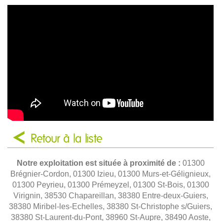
Retour à la liste
Notre exploitation est située à proximité de :
01300
Brégnier-Cordon, 01300 Izieu, 01300 Murs-et-Gélignieux,
01300 Peyrieu, 01300 Prémeyzel, 01300 St-Bois, 01300
Virignin, 38530 Chapareillan, 38380 Entre-deux-Guiers,
38380 Miribel-les-Echelles, 38380 St-Christophe s/Guiers,
38380 St-Laurent-du-Pont, 38960 St-Aupre, 38490 Aoste,