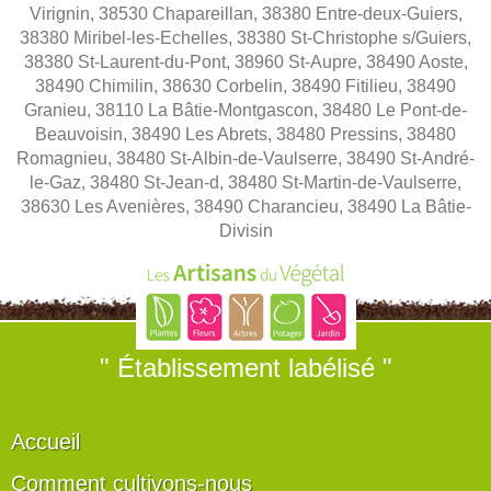
Virignin, 38530 Chapareillan, 38380 Entre-deux-Guiers,
38380 Miribel-les-Echelles, 38380 St-Christophe s/Guiers,
38380 St-Laurent-du-Pont, 38960 St-Aupre, 38490 Aoste,
38490 Chimilin, 38630 Corbelin, 38490 Fitilieu, 38490
Granieu, 38110 La Bâtie-Montgascon, 38480 Le Pont-de-
Beauvoisin, 38490 Les Abrets, 38480 Pressins, 38480
Romagnieu, 38480 St-Albin-de-Vaulserre, 38490 St-André-
le-Gaz, 38480 St-Jean-d, 38480 St-Martin-de-Vaulserre,
38630 Les Avenières, 38490 Charancieu, 38490 La Bâtie-
Divisin
" Établissement labélisé "
Accueil
Comment cultivons-nous