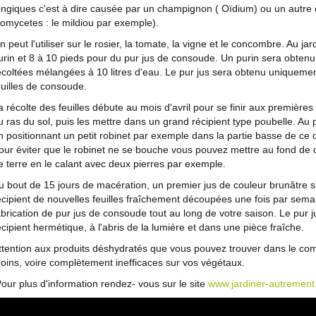
ongiques c'est à dire causée par un champignon ( Oïdium) ou un autre
omycetes : le mildiou par exemple).
n peut l'utiliser sur le rosier, la tomate, la vigne et le concombre. Au jar
urin et 8 à 10 pieds pour du pur jus de consoude. Un purin sera obtenu
écoltées mélangées à 10 litres d'eau. Le pur jus sera obtenu uniquemen
euilles de consoude.
a récolte des feuilles débute au mois d'avril pour se finir aux première
u ras du sol, puis les mettre dans un grand récipient type poubelle. Au
n positionnant un petit robinet par exemple dans la partie basse de ce de
our éviter que le robinet ne se bouche vous pouvez mettre au fond de c
e terre en le calant avec deux pierres par exemple.
u bout de 15 jours de macération, un premier jus de couleur brunâtre s
écipient de nouvelles feuilles fraîchement découpées une fois par semai
abrication de pur jus de consoude tout au long de votre saison. Le pu
écipient hermétique, à l'abris de la lumière et dans une pièce fraîche.
ttention aux produits déshydratés que vous pouvez trouver dans le c
oins, voire complètement inefficaces sur vos végétaux.
our plus d'information rendez- vous sur le site
www.jardiner-autrement.