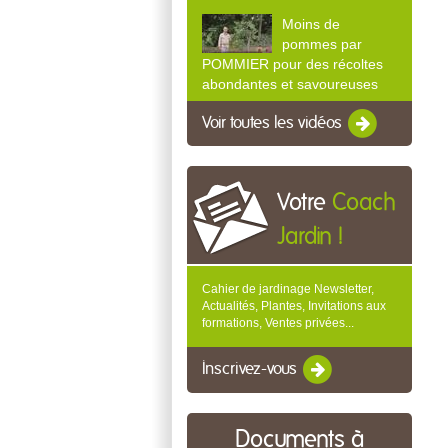
Moins de
pommes par
POMMIER pour des récoltes
abondantes et savoureuses
Voir toutes les vidéos
Votre
Coach
Jardin !
Cahier de jardinage Newsletter,
Actualités, Plantes, Invitations aux
formations, Ventes privées...
Inscrivez-vous
Documents à