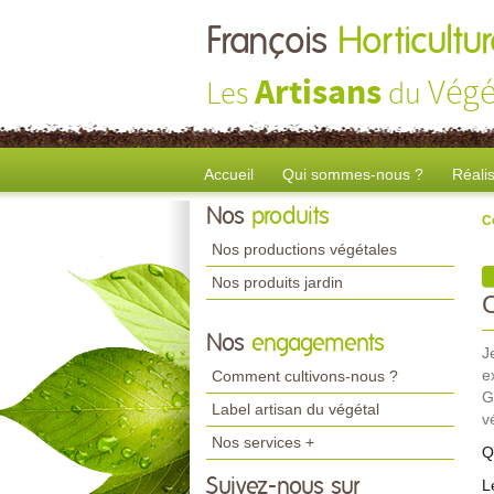
François
Horticult
Artisans
Végé
Les
du
Accueil
Qui sommes-nous ?
Réali
Nos
produits
C
Nos productions végétales
Nos produits jardin
Nos
engagements
J
e
Comment cultivons-nous ?
G
Label artisan du végétal
v
Nos services +
Q
Suivez-nous sur
L