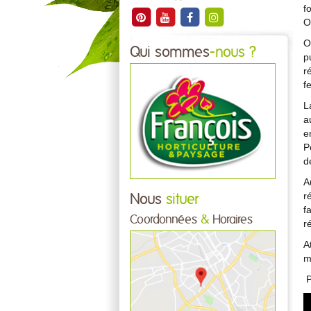
f
O
O
Qui sommes
-nous ?
p
r
f
L
a
e
P
d
A
r
Nous
situer
f
Coordonnées
&
Horaires
r
A
m
P