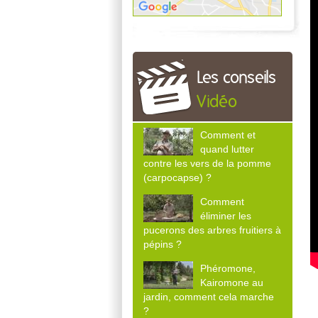
Les conseils
Vidéo
Comment et
quand lutter
contre les vers de la pomme
(carpocapse) ?
Comment
éliminer les
pucerons des arbres fruitiers à
pépins ?
Phéromone,
Kairomone au
jardin, comment cela marche
?