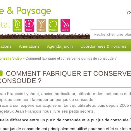
ure & Paysage
7
tal
sations
Animations
Agenda jardin
Coordonnées & Horaires
onseils Vidéo
> Comment fabriquer et conserver le pur jus de consoude ?
COMMENT FABRIQUER ET CONSERVER
CONSOUDE ?
ean François Lyphout, ancien horticulteur, utilisateur des méthodes et 
xplique comment fabriquer un pur jus de consoude.
râce à son expérience acquise en tant qu'utilisateur, puis depuis 2005 
égétaux Jean François nous livre ses petits secrets.
uelle différence entre un purin de consoude et le pur jus de consoude 
e pur jus de consoude est principalement utilisé pour son effet sur le