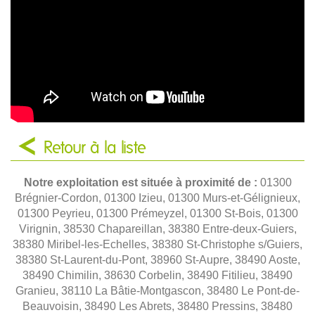
Retour à la liste
Notre exploitation est située à proximité de :
01300
Brégnier-Cordon, 01300 Izieu, 01300 Murs-et-Gélignieux,
01300 Peyrieu, 01300 Prémeyzel, 01300 St-Bois, 01300
Virignin, 38530 Chapareillan, 38380 Entre-deux-Guiers,
38380 Miribel-les-Echelles, 38380 St-Christophe s/Guiers,
38380 St-Laurent-du-Pont, 38960 St-Aupre, 38490 Aoste,
38490 Chimilin, 38630 Corbelin, 38490 Fitilieu, 38490
Granieu, 38110 La Bâtie-Montgascon, 38480 Le Pont-de-
Beauvoisin, 38490 Les Abrets, 38480 Pressins, 38480