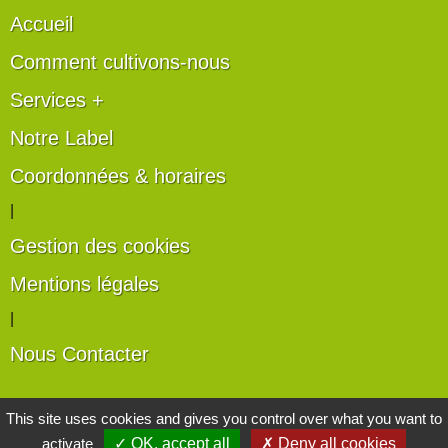
Accueil
Comment cultivons-nous
Services +
Notre Label
Coordonnées & horaires
|
Gestion des cookies
Mentions légales
|
Nous Contacter
Les artisans du végétal
This site uses cookies and gives you control over what you want to
activate
✓ OK, accept all
✗ Deny all cookies