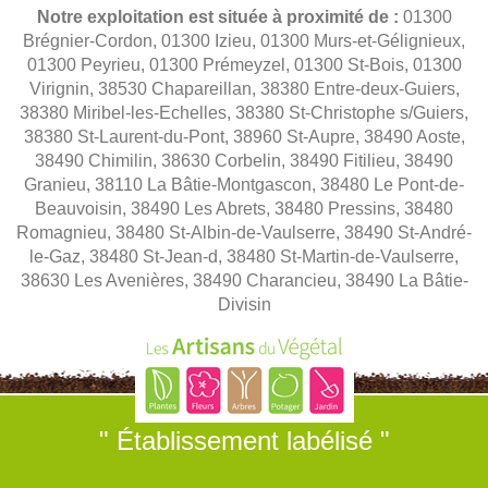
Notre exploitation est située à proximité de :
01300
Brégnier-Cordon, 01300 Izieu, 01300 Murs-et-Gélignieux,
01300 Peyrieu, 01300 Prémeyzel, 01300 St-Bois, 01300
Virignin, 38530 Chapareillan, 38380 Entre-deux-Guiers,
38380 Miribel-les-Echelles, 38380 St-Christophe s/Guiers,
38380 St-Laurent-du-Pont, 38960 St-Aupre, 38490 Aoste,
38490 Chimilin, 38630 Corbelin, 38490 Fitilieu, 38490
Granieu, 38110 La Bâtie-Montgascon, 38480 Le Pont-de-
Beauvoisin, 38490 Les Abrets, 38480 Pressins, 38480
Romagnieu, 38480 St-Albin-de-Vaulserre, 38490 St-André-
le-Gaz, 38480 St-Jean-d, 38480 St-Martin-de-Vaulserre,
38630 Les Avenières, 38490 Charancieu, 38490 La Bâtie-
Divisin
" Établissement labélisé "