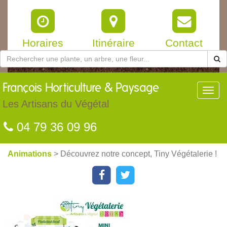
Horaires
Itinéraire
Contact
François
Horticulture & Paysage
Toggl
navig
Les Artisans du Végétal
04 79 36 09 96
Animations
> Découvrez notre concept, Tiny Végétalerie !